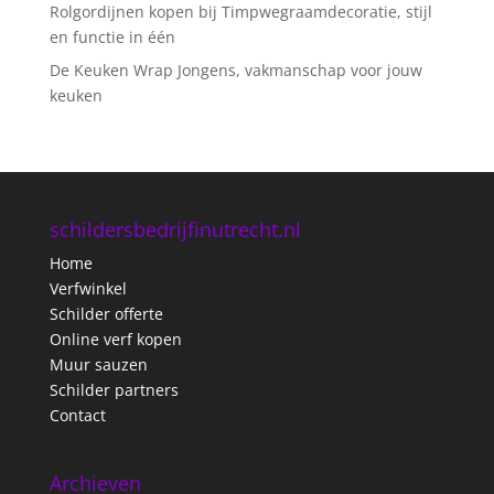
Rolgordijnen kopen bij Timpwegraamdecoratie, stijl
en functie in één
De Keuken Wrap Jongens, vakmanschap voor jouw
keuken
schildersbedrijfinutrecht.nl
Home
Verfwinkel
Schilder offerte
Online verf kopen
Muur sauzen
Schilder partners
Contact
Archieven