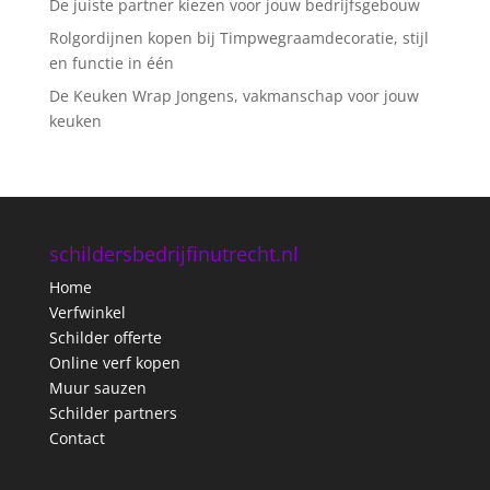
De juiste partner kiezen voor jouw bedrijfsgebouw
Rolgordijnen kopen bij Timpwegraamdecoratie, stijl
en functie in één
De Keuken Wrap Jongens, vakmanschap voor jouw
keuken
schildersbedrijfinutrecht.nl
Home
Verfwinkel
Schilder offerte
Online verf kopen
Muur sauzen
Schilder partners
Contact