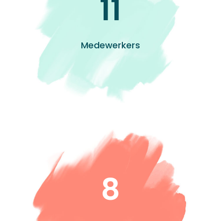
11
Medewerkers
8