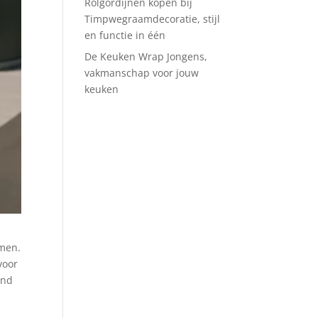
Rolgordijnen kopen bij
Timpwegraamdecoratie, stijl
en functie in één
De Keuken Wrap Jongens,
vakmanschap voor jouw
keuken
emen.
voor
end