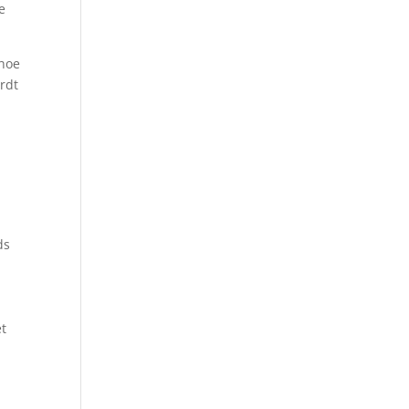
e
 hoe
rdt
ds
et