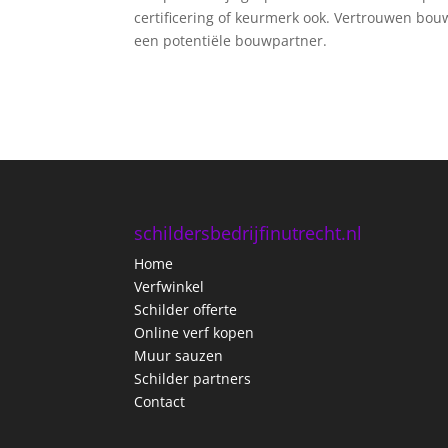
certificering of keurmerk ook. Vertrouwen bouw 
een potentiële bouwpartner.
schildersbedrijfinutrecht.nl
Home
Verfwinkel
Schilder offerte
Online verf kopen
Muur sauzen
Schilder partners
Contact