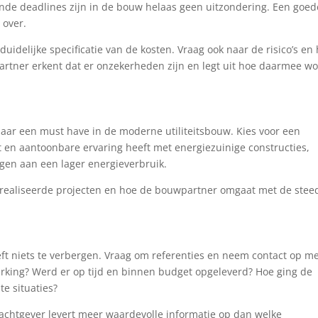
de deadlines zijn in de bouw helaas geen uitzondering. Een goed
 over.
uidelijke specificatie van de kosten. Vraag ook naar de risico’s en
tner erkent dat er onzekerheden zijn en legt uit hoe daarmee wo
aar een must have in de moderne utiliteitsbouw. Kies voor een
en aantoonbare ervaring heeft met energiezuinige constructies,
agen aan een lager energieverbruik.
erealiseerde projecten en hoe de bouwpartner omgaat met de stee
t niets te verbergen. Vraag om referenties en neem contact op m
king? Werd er op tijd en binnen budget opgeleverd? Hoe ging de
e situaties?
achtgever levert meer waardevolle informatie op dan welke