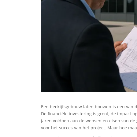
Een bedrijfsgebouw laten bouwen is een van d
De financiële investering is groot, de impact o
jaren voldoen aan de wensen en eisen van de 
voor het succes van het project. Maar hoe maa