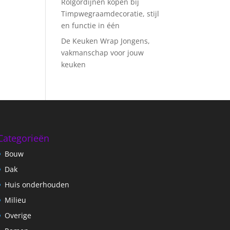
Rolgordijnen kopen bij
Timpwegraamdecoratie, stijl
en functie in één
De Keuken Wrap Jongens,
vakmanschap voor jouw
keuken
Categorieën
Bouw
Dak
Huis onderhouden
Milieu
Overige