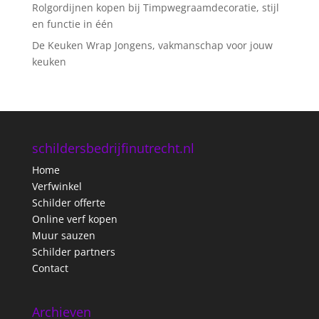
Rolgordijnen kopen bij Timpwegraamdecoratie, stijl
en functie in één
De Keuken Wrap Jongens, vakmanschap voor jouw
keuken
schildersbedrijfinutrecht.nl
Home
Verfwinkel
Schilder offerte
Online verf kopen
Muur sauzen
Schilder partners
Contact
Archieven