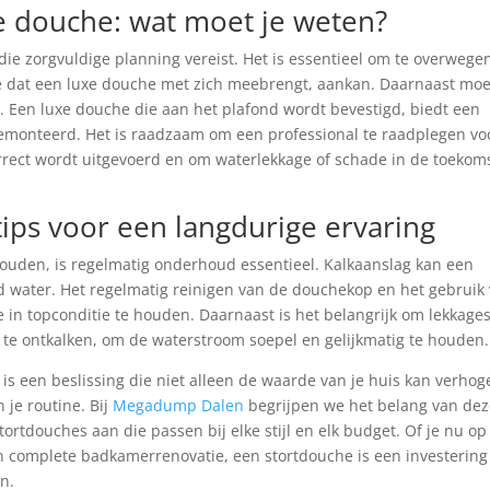
xe douche: wat moet je weten?
 die zorgvuldige planning vereist. Het is essentieel om te overwege
e dat een luxe douche met zich meebrengt, aankan. Daarnaast moe
 Een luxe douche die aan het plafond wordt bevestigd, biedt een
emonteerd. Het is raadzaam om een professional te raadplegen vo
correct wordt uitgevoerd en om waterlekkage of schade in de toekoms
ps voor een langdurige ervaring
houden, is regelmatig onderhoud essentieel. Kalkaanslag kan een
 water. Het regelmatig reinigen van de douchekop en het gebruik
in topconditie te houden. Daarnaast is het belangrijk om lekkage
 te ontkalken, om de waterstroom soepel en gelijkmatig te houden.
is een beslissing die niet alleen de waarde van je huis kan verhog
 je routine. Bij
Megadump Dalen
begrijpen we het belang van de
ortdouches aan die passen bij elke stijl en elk budget. Of je nu op
 complete badkamerrenovatie, een stortdouche is een investering
n.