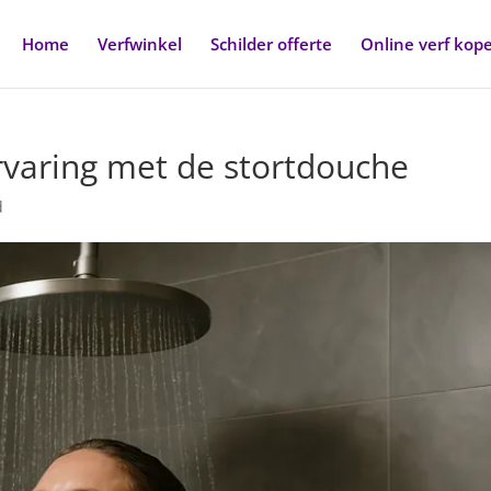
Home
Verfwinkel
Schilder offerte
Online verf kop
rvaring met de stortdouche
d