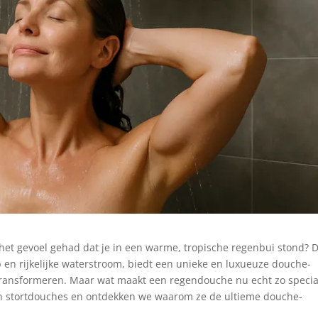
et gevoel gehad dat je in een warme, tropische regenbui stond? D
en rijkelijke waterstroom, biedt een unieke en luxueuze douche-
 transformeren. Maar wat maakt een regendouche nu echt zo specia
 van stortdouches en ontdekken we waarom ze de ultieme douche-