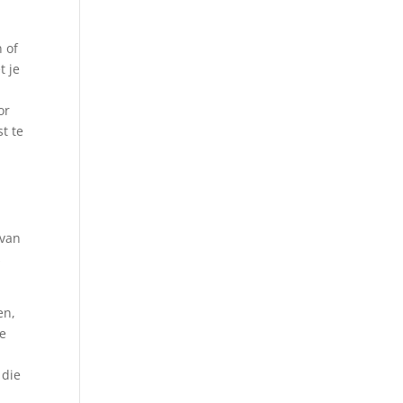
n of
t je
or
t te
 van
s
en,
ze
 die