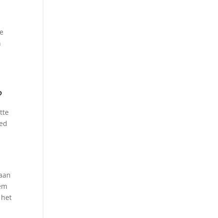
te
n
?
tte
eed
 aan
eem
 het