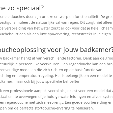
e zo speciaal?
onele douches door zijn unieke ontwerp en functionaliteit. De gro
stigd, simuleert de natuurlijke val van regen. Dit zorgt niet allee
 verspreiding van het water zorgt er ook voor dat je hele lichaam
douchebeurt aan als een luxe spa-ervaring, rechtstreeks in je eigen
doucheoplossing voor jouw badkamer
w badkamer hangt af van verschillende factoren. Denk aan de groo
tuurlijk je persoonlijke voorkeuren. Een regendouche kan een br
eenvoudige modellen die zich richten op de basisfunctie van
lichting en temperatuurregeling. Het is belangrijk om een model te
 badkamer, maar ook bij jouw specifieke behoeften.
k een professionele aanpak, vooral als je kiest voor een model dat
ciaal om te overwegen of je huidige waterleidingen en afvoersyst
 een regendouche met zich meebrengt. Een goede voorbereiding en
pen om de perfecte stortdouche-ervaring te realiseren.