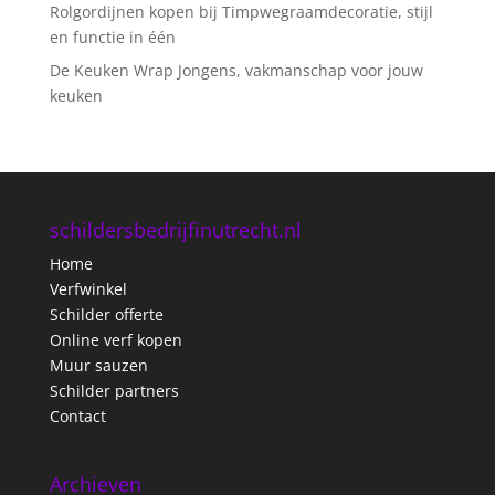
Rolgordijnen kopen bij Timpwegraamdecoratie, stijl
en functie in één
De Keuken Wrap Jongens, vakmanschap voor jouw
keuken
schildersbedrijfinutrecht.nl
Home
Verfwinkel
Schilder offerte
Online verf kopen
Muur sauzen
Schilder partners
Contact
Archieven