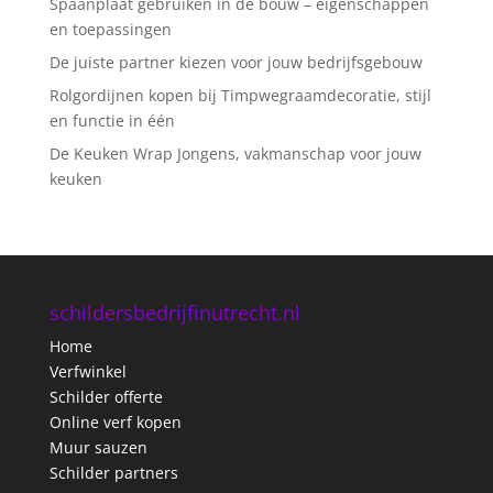
Spaanplaat gebruiken in de bouw – eigenschappen
en toepassingen
De juiste partner kiezen voor jouw bedrijfsgebouw
Rolgordijnen kopen bij Timpwegraamdecoratie, stijl
en functie in één
De Keuken Wrap Jongens, vakmanschap voor jouw
keuken
schildersbedrijfinutrecht.nl
Home
Verfwinkel
Schilder offerte
Online verf kopen
Muur sauzen
Schilder partners