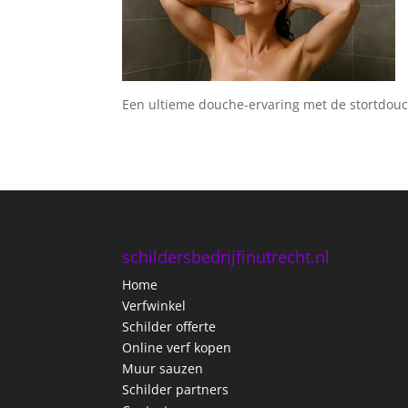
Een ultieme douche-ervaring met de stortdou
schildersbedrijfinutrecht.nl
Home
Verfwinkel
Schilder offerte
Online verf kopen
Muur sauzen
Schilder partners