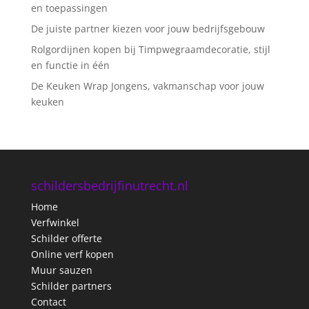
en toepassingen
De juiste partner kiezen voor jouw bedrijfsgebouw
Rolgordijnen kopen bij Timpwegraamdecoratie, stijl
en functie in één
De Keuken Wrap Jongens, vakmanschap voor jouw
keuken
schildersbedrijfinutrecht.nl
Home
Verfwinkel
Schilder offerte
Online verf kopen
Muur sauzen
Schilder partners
Contact