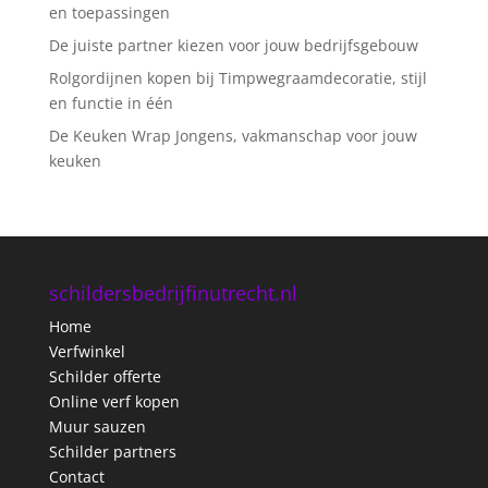
en toepassingen
De juiste partner kiezen voor jouw bedrijfsgebouw
Rolgordijnen kopen bij Timpwegraamdecoratie, stijl
en functie in één
De Keuken Wrap Jongens, vakmanschap voor jouw
keuken
schildersbedrijfinutrecht.nl
Home
Verfwinkel
Schilder offerte
Online verf kopen
Muur sauzen
Schilder partners
Contact