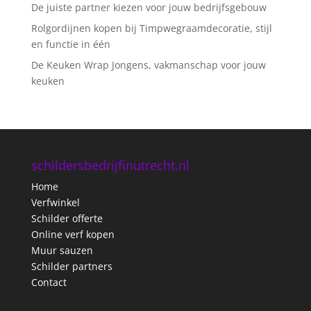
De juiste partner kiezen voor jouw bedrijfsgebouw
Rolgordijnen kopen bij Timpwegraamdecoratie, stijl
en functie in één
De Keuken Wrap Jongens, vakmanschap voor jouw
keuken
schildersbedrijfinutrecht.nl
Home
Verfwinkel
Schilder offerte
Online verf kopen
Muur sauzen
Schilder partners
Contact