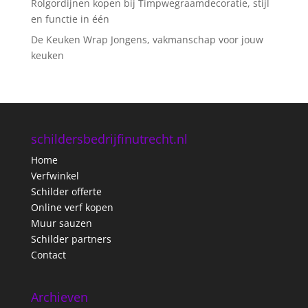
Rolgordijnen kopen bij Timpwegraamdecoratie, stijl
en functie in één
De Keuken Wrap Jongens, vakmanschap voor jouw
keuken
schildersbedrijfinutrecht.nl
Home
Verfwinkel
Schilder offerte
Online verf kopen
Muur sauzen
Schilder partners
Contact
Archieven